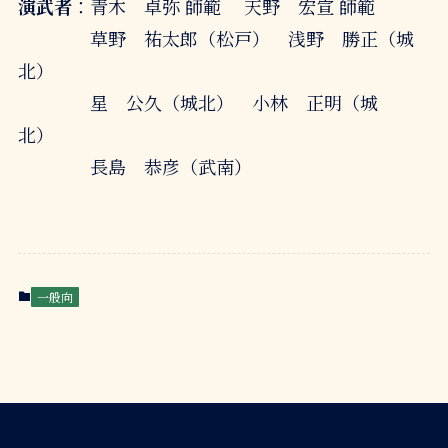
演武者
：青木 卓弥 師範 天野 宏宣 師範
草野 祐太郎（松戸） 浅野 勝正（城
北）
星 公久（城北） 小林 正明（城
北）
長島 恭彦（武南）
一般向