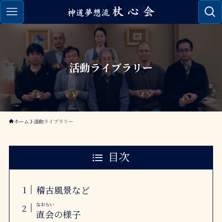
活動ライブラリー
ホーム
活動ライブラリー
目次
稽古風景など
なおらい
直会
の様子