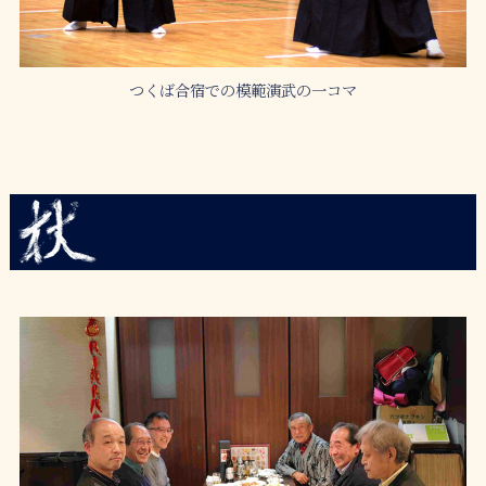
つくば合宿での模範演武の一コマ
なおらい
直会
の様子