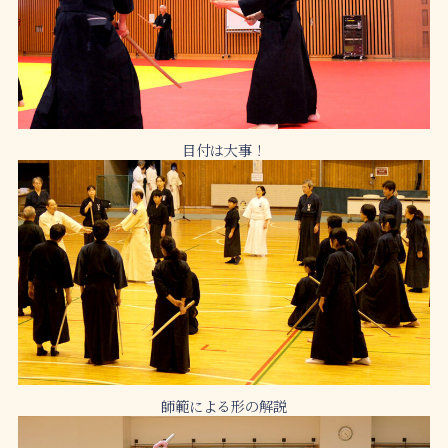
目付は大事！
師範による形の解説